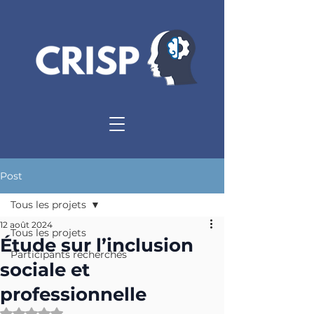
Post
Tous les projets
12 août 2024
Tous les projets
Étude sur l’inclusion
Participants recherchés
sociale et
professionnelle
Noté NaN étoiles sur 5.